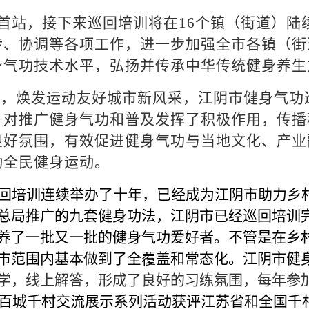
首站，接下来巡回培训将在16个镇（街道）陆
传、协调等各项工作，进一步加强全市各镇（街
身气功技术水平，弘扬并传承中华传统健身养生
市，焕发运动友好城市新风采，江阴市健身气功
，对推广健身气功和普及发挥了积极作用，传播
良好氛围，有效促进健身气功与当地文化、产业
动全民健身运动。
回培训连续举办了十年，已经成为江阴市助力乡
总局推广的九套健身功法，江阴市已经巡回培训
养了一批又一批的健身气功爱好者。不管是在乡
市范围内基本做到了全覆盖和常态化。江阴市健
学，线上解答，
形
成了良好的习练氛围，每年参
百城千村交流展示系列活动获评江苏省和全国千