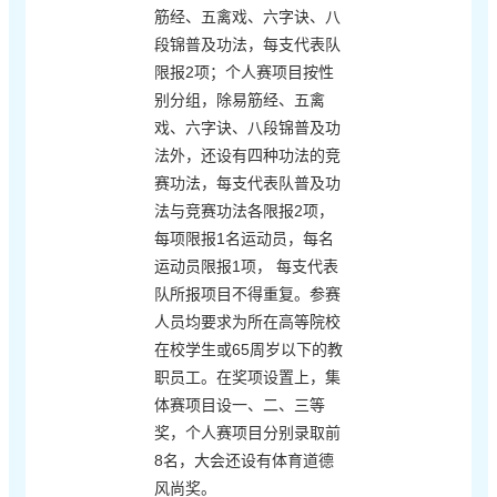
筋经、五禽戏、六字诀、八
段锦普及功法，每支代表队
限报2项；个人赛项目按性
别分组，除易筋经、五禽
戏、六字诀、八段锦普及功
法外，还设有四种功法的竞
赛功法，每支代表队普及功
法与竞赛功法各限报2项，
每项限报1名运动员，每名
运动员限报1项， 每支代表
队所报项目不得重复。参赛
人员均要求为所在高等院校
在校学生或65周岁以下的教
职员工。在奖项设置上，集
体赛项目设一、二、三等
奖，个人赛项目分别录取前
8名，大会还设有体育道德
风尚奖。